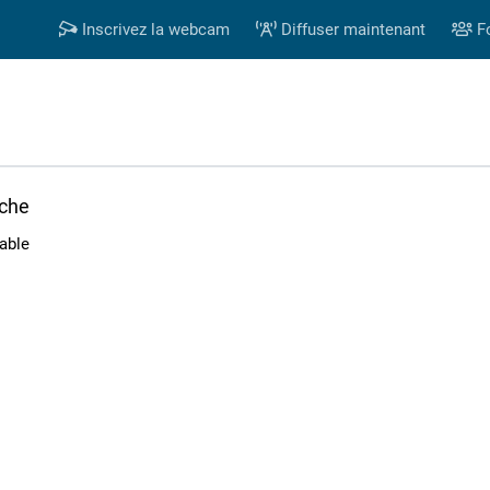
Inscrivez la webcam
Diffuser maintenant
F
rche
able