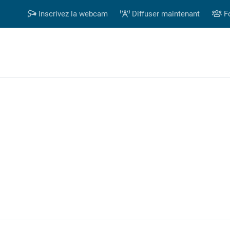
Inscrivez la webcam
Diffuser maintenant
F