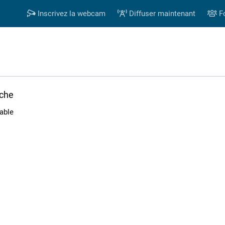
Inscrivez la webcam
Diffuser maintenant
F
rche
able