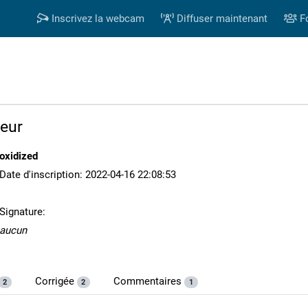
Inscrivez la webcam
Diffuser maintenant
F
teur
oxidized
Date d'inscription: 2022-04-16 22:08:53
Signature:
aucun
Corrigée
Commentaires
2
2
1