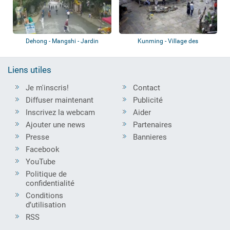
Dehong - Mangshi - Jardin
Kunming - Village des
Mengbanaxi - P...
nationalités du Yu...
Liens utiles
Je m'inscris!
Contact
Diffuser maintenant
Publicité
Inscrivez la webcam
Aider
Ajouter une news
Partenaires
Presse
Bannieres
Facebook
YouTube
Politique de
confidentialité
Conditions
d’utilisation
RSS