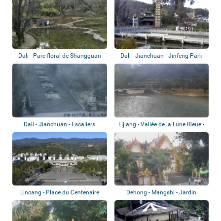
Dali - Parc floral de Shangguan
Dali - Jianchuan - Jinfeng Park
Dali - Jianchuan - Escaliers
Lijiang - Vallée de la Lune Bleue -
Manxianlin...
Lac...
Lincang - Place du Centenaire
Dehong - Mangshi - Jardin
Mengbanaxi - P...