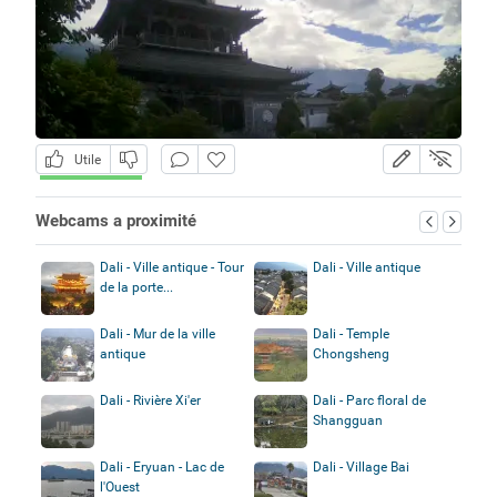
Utile
Webcams a proximité
Dali - Ville antique - Tour
Dali - Ville antique
de la porte...
Dali - Mur de la ville
Dali - Temple
antique
Chongsheng
Dali - Rivière Xi'er
Dali - Parc floral de
Shangguan
Dali - Eryuan - Lac de
Dali - Village Bai
l'Ouest