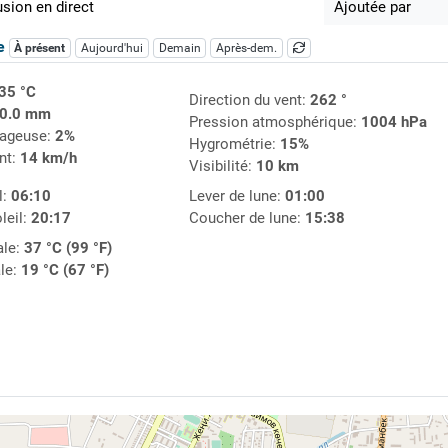
usion en direct
Ajoutée par
ue
À présent
Aujourd'hui
Demain
Après-dem.
35 °C
Direction du vent:
262 °
0.0 mm
Pression atmosphérique:
1004 hPa
uageuse:
2%
Hygrométrie:
15%
nt:
14 km/h
Visibilité:
10 km
l:
06:10
Lever de lune:
01:00
leil:
20:17
Coucher de lune:
15:38
le:
37 °C (99 °F)
le:
19 °C (67 °F)