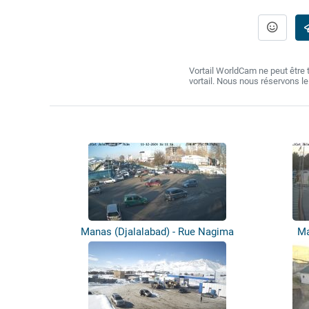
Vortail WorldCam ne peut être
vortail. Nous nous réservons l
Manas (Djalalabad) - Rue Nagima
Ma
Aitmatov...