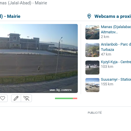
as (Jalal-Abad) - Mairie
) - Mairie
Webcams a proxi
Manas (Djalalaba
Aitmatov...
2 km
Arslanbob - Parc d
Turbaza
47 km
Kyzyl-Kyja - Centr
103 km
Suusamyr - Statio
155 km
PUBLICITÉ