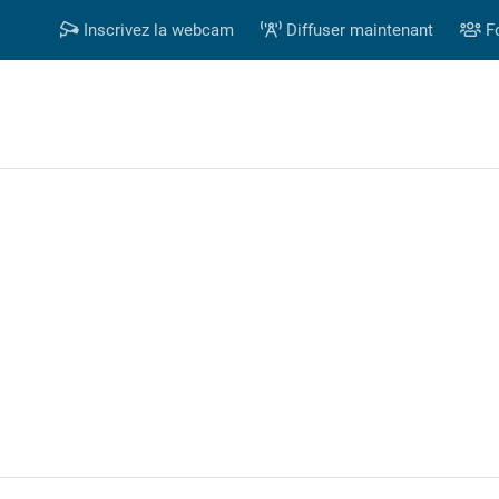
Inscrivez la webcam
Diffuser maintenant
F