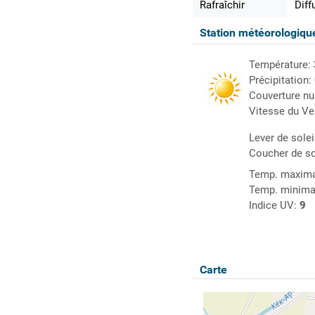
Rafraîchir
Diff
Station météorologiq
Température:
Précipitation:
Couverture n
Vitesse du Ve
Lever de solei
Coucher de so
Temp. maxima
Temp. minima
Indice UV:
9
Carte