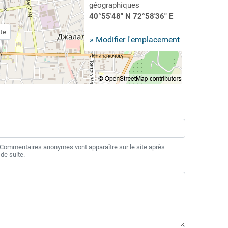
géographiques
40°55'48" N 72°58'36" E
te
» Modifier l'emplacement
 Commentaires anonymes vont apparaître sur le site après
de suite.