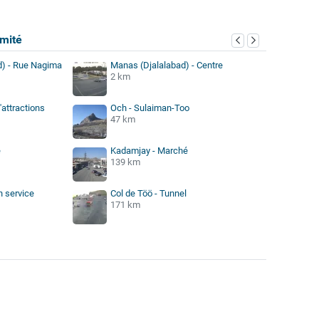
mité
d) - Rue Nagima
Manas (Djalalabad) - Centre
2 km
'attractions
Och - Sulaiman-Too
47 km
e
Kadamjay - Marché
139 km
n service
Col de Töö - Tunnel
171 km