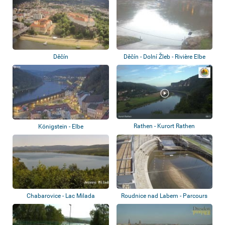
Děčín
Děčín - Dolní Žleb - Rivière Elbe
Rathen - Kurort Rathen
Königstein - Elbe
Chabarovice - Lac Milada
Roudnice nad Labem - Parcours
de slalom