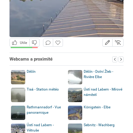
Utile
Webcams a proximité
Děčín
Děčín - Dolní Žleb -
Rivière Elbe
Tisá - Station météo
Ústí nad Labem - Mírové
náměstí
Rathmannsdorf - Vue
Königstein - Elbe
panoramique
Ústí nad Labem -
Sebnitz - Wachberg
Větruše