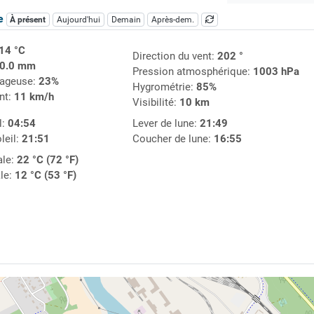
ue
À présent
Aujourd'hui
Demain
Après-dem.
14 °C
Direction du vent:
202 °
0.0 mm
Pression atmosphérique:
1003 hPa
uageuse:
23%
Hygrométrie:
85%
nt:
11 km/h
Visibilité:
10 km
l:
04:54
Lever de lune:
21:49
leil:
21:51
Coucher de lune:
16:55
le:
22 °C (72 °F)
le:
12 °C (53 °F)