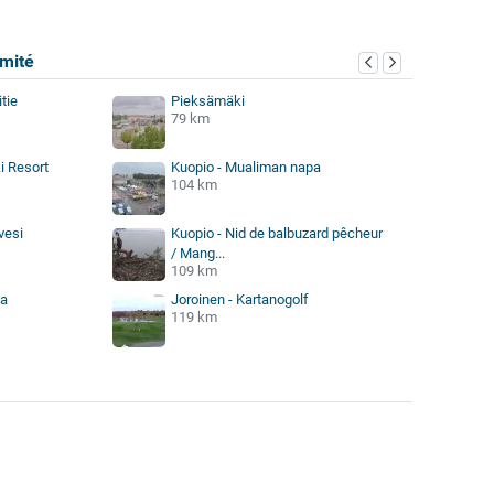
mité
tie
Pieksämäki
79 km
i Resort
Kuopio - Mualiman napa
104 km
vesi
Kuopio - Nid de balbuzard pêcheur
/ Mang...
109 km
va
Joroinen - Kartanogolf
119 km