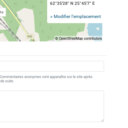
62°35'28" N 25°45'7" E
te
» Modifier l'emplacement
 Commentaires anonymes vont apparaître sur le site après
de suite.