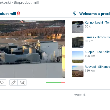
ekoski - Bioproduct mill
duct mill
Webcams a proxi
Kannonkoski - Tori
50 km
Jämsä - Himos Sk
83 km
Kuopio - Lac Kalla
105 km
Ruovesi - Siikane
119 km
PUBLICITÉ