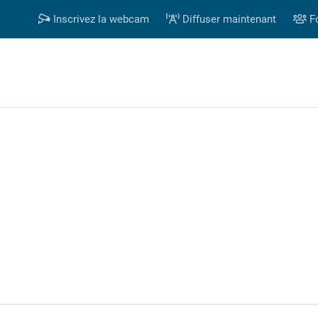
Inscrivez la webcam
Diffuser maintenant
F