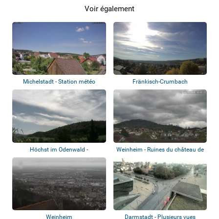
Voir également
Michelstadt - Station météo
Fränkisch-Crumbach
Höchst im Odenwald -
Weinheim - Ruines du château de
Hetschbach
Windeck
Weinheim
Darmstadt - Plusieurs vues