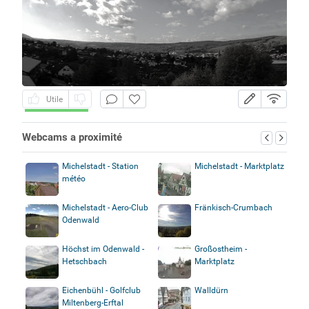
Utile
Webcams a proximité
Michelstadt - Station
Michelstadt - Marktplatz
météo
Michelstadt - Aero-Club
Fränkisch-Crumbach
Odenwald
Höchst im Odenwald -
Großostheim -
Hetschbach
Marktplatz
Eichenbühl - Golfclub
Walldürn
Miltenberg-Erftal