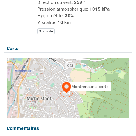
Direction du vent:
259 °
Pression atmosphérique:
1015 hPa
Hygrométrie:
30%
Visibilité:
10 km
plus de
Carte
Montrer sur la carte
Commentaires