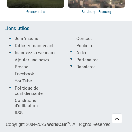
Grabenstätt
Salzburg - Festung
Hohensalzburg
Liens utiles
Je m'inscris!
Contact
Diffuser maintenant
Publicité
Inscrivez la webcam
Aider
Ajouter une news
Partenaires
Presse
Bannieres
Facebook
YouTube
Politique de
confidentialité
Conditions
d’utilisation
RSS
®
Copyright 2004-2026
WorldCam
. All Rights Reserved.