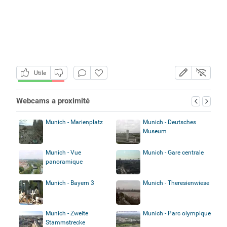
Utile
Webcams a proximité
Munich - Marienplatz
Munich - Deutsches
Museum
Munich - Vue
Munich - Gare centrale
panoramique
Munich - Bayern 3
Munich - Theresienwiese
Munich - Zweite
Munich - Parc olympique
Stammstrecke