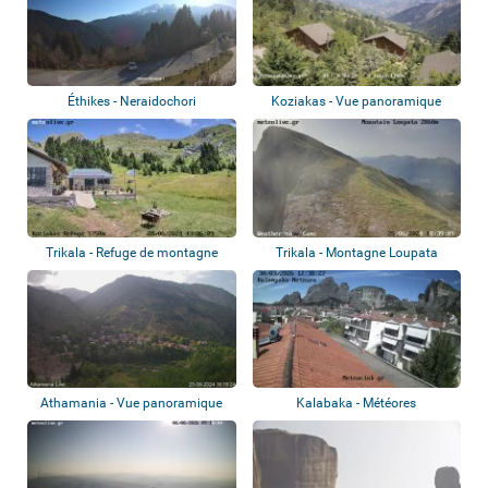
Éthikes - Neraidochori
Koziakas - Vue panoramique
Trikala - Refuge de montagne
Trikala - Montagne Loupata
Koziakas
Athamania - Vue panoramique
Kalabaka - Météores