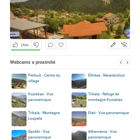
Utile
Webcams a proximité
Pertouli - Centre du
Éthikes - Neraidochori
village
Koziakas - Vue
Trikala - Refuge de
panoramique
montagne Koziakas
Trikala - Montagne
Elati - Vue panoramique
Loupata
Gardiki - Vue
Athamania - Vue
panoramique
panoramique