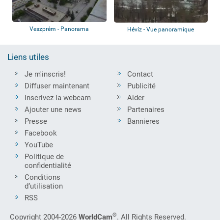
Veszprém - Panorama
Hévíz - Vue panoramique
Liens utiles
Je m'inscris!
Contact
Diffuser maintenant
Publicité
Inscrivez la webcam
Aider
Ajouter une news
Partenaires
Presse
Bannieres
Facebook
YouTube
Politique de
confidentialité
Conditions
d’utilisation
RSS
®
Copyright 2004-2026
WorldCam
. All Rights Reserved.