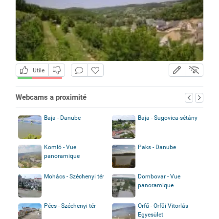
Utile
Webcams a proximité
Baja - Danube
Baja - Sugovica-sétány
Komló - Vue
Paks - Danube
panoramique
Mohács - Széchenyi tér
Dombovar - Vue
panoramique
Pécs - Széchenyi tér
Orfű - Orfűi Vitorlás
Egyesület