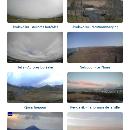
Hvolsvöllur - Aurores boréales
Hvolsvöllur - Vestmannaeyjar,
Prihyrning...
Hella - Aurores boréales
Selvogur - Le Phare
Kjósarhreppur
Reykjavik - Panorama de la ville