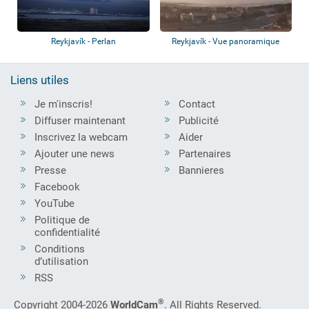
Reykjavík - Perlan
Reykjavík - Vue panoramique
Liens utiles
Je m'inscris!
Contact
Diffuser maintenant
Publicité
Inscrivez la webcam
Aider
Ajouter une news
Partenaires
Presse
Bannieres
Facebook
YouTube
Politique de
confidentialité
Conditions
d’utilisation
RSS
®
Copyright 2004-2026
WorldCam
. All Rights Reserved.