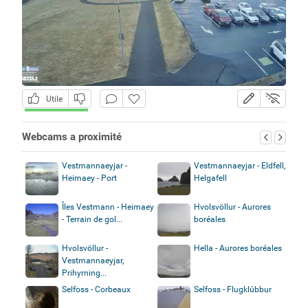
Utile
Webcams a proximité
Vestmannaeyjar -
Vestmannaeyjar - Eldfell,
Heimaey - Port
Helgafell
Îles Vestmann - Heimaey
Hvolsvöllur - Aurores
- Terrain de gol...
boréales
Hvolsvöllur -
Hella - Aurores boréales
Vestmannaeyjar,
Prihyrning...
Selfoss - Corbeaux
Selfoss - Flugklúbbur