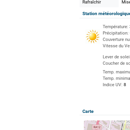
Rafraîchir
Mise
Station météorologiq
Température:
Précipitation:
Couverture n
Vitesse du Ve
Lever de solei
Coucher de so
Temp. maxima
Temp. minima
Indice UV:
8
Carte