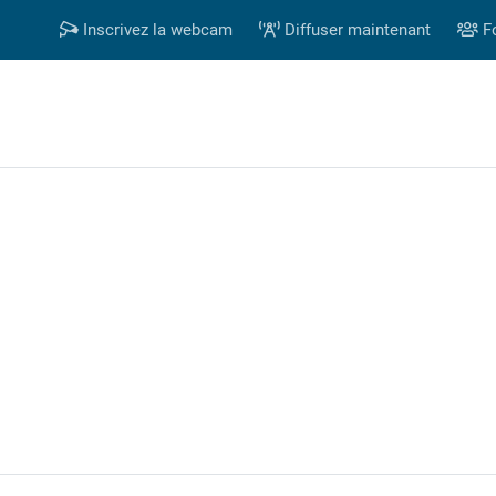
Inscrivez la webcam
Diffuser maintenant
F