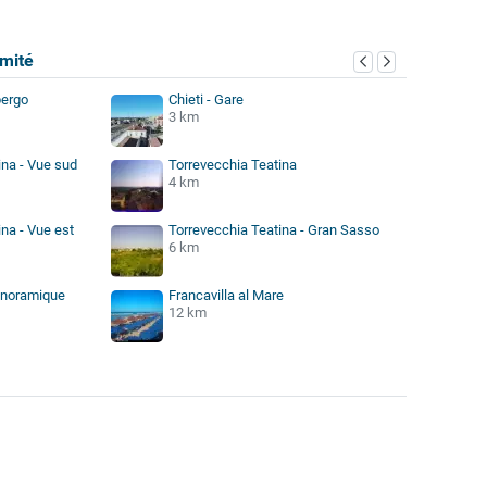
mité
bergo
Chieti - Gare
3 km
ina - Vue sud
Torrevecchia Teatina
4 km
na - Vue est
Torrevecchia Teatina - Gran Sasso
6 km
anoramique
Francavilla al Mare
12 km