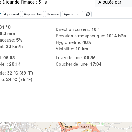
 à jour de l’image : 5+ s
Ajoutée par
ue
À présent
Aujourd'hui
Demain
Après-dem.
31 °C
Direction du vent:
10 °
0.0 mm
Pression atmosphérique:
1014 hPa
uageuse:
5%
Hygrométrie:
48%
nt:
20 km/h
Visibilité:
10 km
l:
06:03
Lever de lune:
00:36
leil:
20:14
Coucher de lune:
17:04
le:
32 °C (89 °F)
le:
24 °C (76 °F)