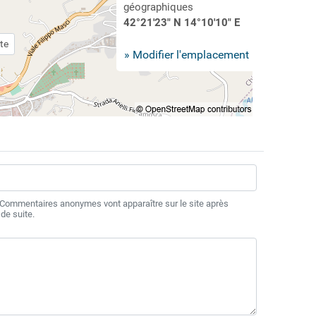
géographiques
42°21'23" N 14°10'10" E
te
» Modifier l'emplacement
 Commentaires anonymes vont apparaître sur le site après
de suite.