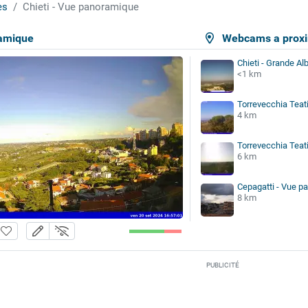
es
Chieti - Vue panoramique
ramique
Webcams a proxi
Chieti - Grande Al
<1 km
Torrevecchia Teat
4 km
Torrevecchia Teati
6 km
Cepagatti - Vue p
8 km
PUBLICITÉ