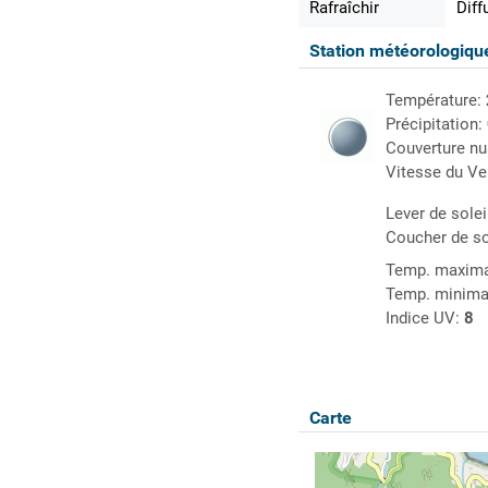
Rafraîchir
Diff
Station météorologiq
Température:
Précipitation:
Couverture n
Vitesse du Ve
Lever de solei
Coucher de so
Temp. maxima
Temp. minima
Indice UV:
8
Carte