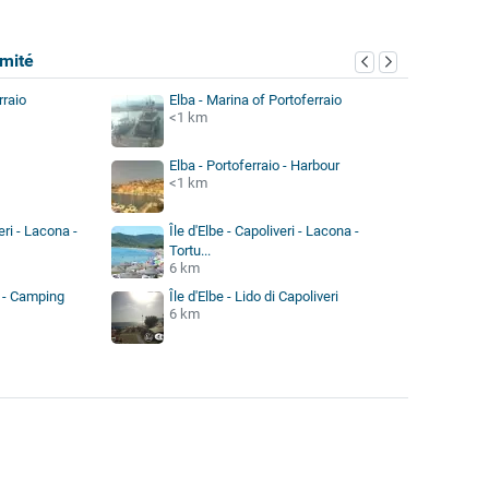
mité
rraio
Elba - Marina of Portoferraio
<1 km
Elba - Portoferraio - Harbour
<1 km
eri - Lacona -
Île d'Elbe - Capoliveri - Lacona -
Tortu...
6 km
a - Camping
Île d'Elbe - Lido di Capoliveri
6 km