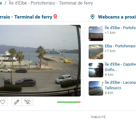
e
Île d'Elbe - Portoferraio - Terminal de ferry
erraio - Terminal de ferry
Webcams a proxi
Île d'Elbe - Portofe
<1 km
Elba - Portoferraio
<1 km
Île d'Elbe - Capoliv
Golfo...
6 km
Île d'Elbe - Lacon
Tallinucci
6 km
PUBLICITÉ