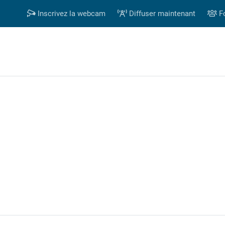
Inscrivez la webcam
Diffuser maintenant
F