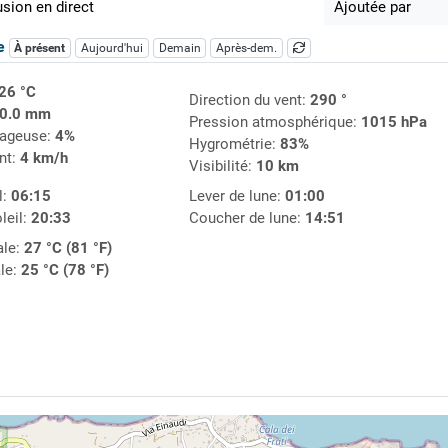
usion en direct
Ajoutée par
ue
À présent
Aujourd'hui
Demain
Après-dem.
26 °C
Direction du vent:
290 °
0.0 mm
Pression atmosphérique:
1015 hPa
uageuse:
4%
Hygrométrie:
83%
nt:
4 km/h
Visibilité:
10 km
l:
06:15
Lever de lune:
01:00
leil:
20:33
Coucher de lune:
14:51
le:
27 °C (81 °F)
le:
25 °C (78 °F)