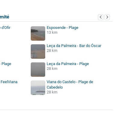
mité
d'Ofir
Esposende - Plage
13 km
Leça da Palmeira - Bar do Óscar
28 km
- Plage
Leça da Palmeira - Plage
28 km
- FeelViana
Viana do Castelo - Plage de
Cabedelo
28 km