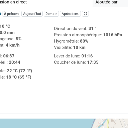
usion en direct
Ajoutée par
ue
À présent
Aujourd'hui
Demain
Après-dem.
18 °C
Direction du vent:
31 °
0.0 mm
Pression atmosphérique:
1016 hPa
uageuse:
5%
Hygrométrie:
80%
nt:
4 km/h
Visibilité:
10 km
l:
06:37
Lever de lune:
01:16
leil:
20:44
Coucher de lune:
17:35
le:
22 °C (72 °F)
le:
18 °C (65 °F)