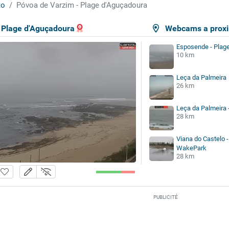
to
Póvoa de Varzim - Plage d'Aguçadoura
 Plage d'Aguçadoura
Webcams a proxi
Esposende - Plage 
10 km
Leça da Palmeira
26 km
Leça da Palmeira 
28 km
Viana do Castelo 
WakePark
28 km
PUBLICITÉ