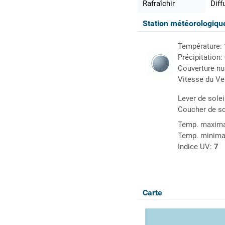
Rafraîchir
Diff
Station météorologiq
Température:
Précipitation:
Couverture n
Vitesse du Ve
Lever de solei
Coucher de so
Temp. maxima
Temp. minima
Indice UV:
7
Carte