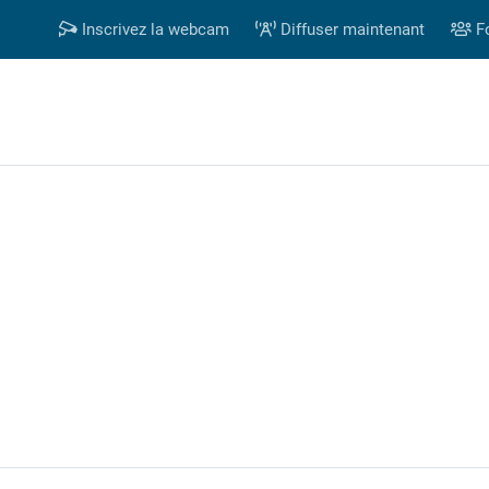
Inscrivez la webcam
Diffuser maintenant
F