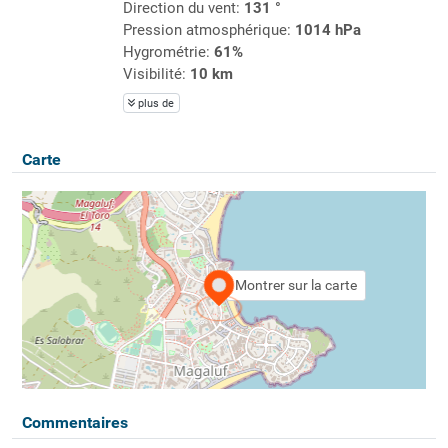
Direction du vent:
131 °
Pression atmosphérique:
1014 hPa
Hygrométrie:
61%
Visibilité:
10 km
plus de
Carte
Montrer sur la carte
Commentaires