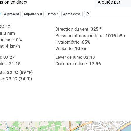
usion en direct
Ajoutée par
ue
À présent
Aujourd'hui
Demain
Après-dem.
24 °C
Direction du vent:
325 °
0.0 mm
Pression atmosphérique:
1016 hPa
uageuse:
0%
Hygrométrie:
65%
nt:
4 km/h
Visibilité:
10 km
l:
07:27
Lever de lune:
02:13
leil:
21:15
Coucher de lune:
17:56
le:
32 °C (89 °F)
le:
23 °C (74 °F)