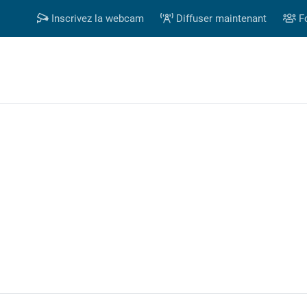
Inscrivez la webcam
Diffuser maintenant
F