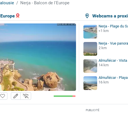
alousie
Nerja - Balcon de l'Europe
l'Europe
Webcams a proxi
Nerja - Plage du S
<1 km
Nerja - Vue panor
2 km
Almuñécar - Vista
14 km
Almuñécar - Playa
16 km
PUBLICITÉ