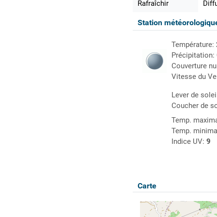
Rafraîchir
Diff
Station météorologiq
Température:
Précipitation:
Couverture n
Vitesse du Ve
Lever de solei
Coucher de so
Temp. maxima
Temp. minima
Indice UV:
9
Carte