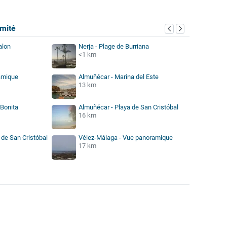
mité
alon
Nerja - Plage de Burriana
<1 km
amique
Almuñécar - Marina del Este
13 km
 Bonita
Almuñécar - Playa de San Cristóbal
16 km
 de San Cristóbal
Vélez-Málaga - Vue panoramique
17 km