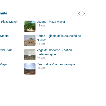
mité
 - Plaza Mayor
Luzaga - Plaza Mayor
44 km
l Medio
Saúca - Iglesia de la Asunción de
Nuestr...
51 km
edal - Vue
Vega del Codorno - Station
météorologiqu...
62 km
 Mayor
Pancrudo - Vue panoramique
80 km