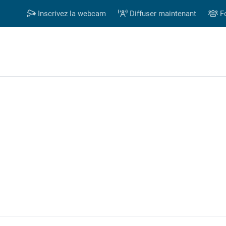
Inscrivez la webcam
Diffuser maintenant
F