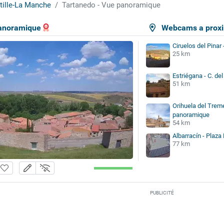
tille-La Manche
Tartanedo - Vue panoramique
panoramique
Webcams a proxi
Ciruelos del Pinar
25 km
Estriégana - C. de
51 km
Orihuela del Trem
panoramique
54 km
Albarracín - Plaza
77 km
PUBLICITÉ