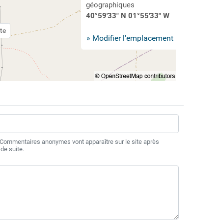
géographiques
40°59'33" N 01°55'33" W
te
» Modifier l'emplacement
 Commentaires anonymes vont apparaître sur le site après
de suite.