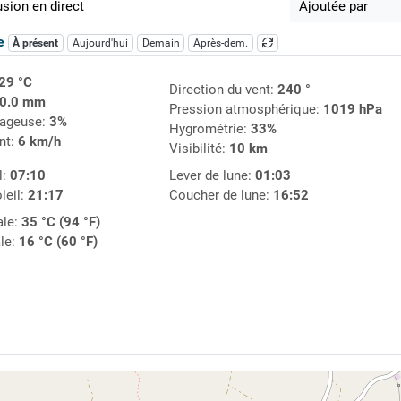
usion en direct
Ajoutée par
ue
À présent
Aujourd'hui
Demain
Après-dem.
29 °C
Direction du vent:
240 °
0.0 mm
Pression atmosphérique:
1019 hPa
uageuse:
3%
Hygrométrie:
33%
nt:
6 km/h
Visibilité:
10 km
l:
07:10
Lever de lune:
01:03
leil:
21:17
Coucher de lune:
16:52
le:
35 °C (94 °F)
le:
16 °C (60 °F)