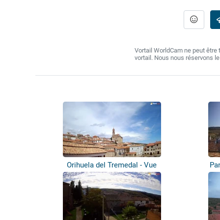
Vortail WorldCam ne peut être
vortail. Nous nous réservons l
Orihuela del Tremedal - Vue
Pa
panoramique