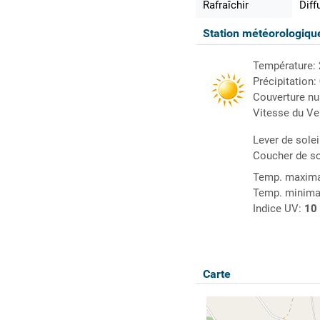
Rafraîchir
Diff
Station météorologiq
Température:
Précipitation:
Couverture n
Vitesse du Ve
Lever de solei
Coucher de so
Temp. maxima
Temp. minima
Indice UV:
10
Carte