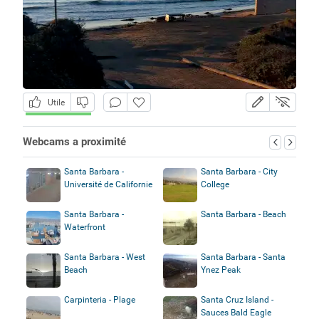
Utile
Webcams a proximité
Santa Barbara -
Santa Barbara - City
Université de Californie
College
Santa Barbara -
Santa Barbara - Beach
Waterfront
Santa Barbara - West
Santa Barbara - Santa
Beach
Ynez Peak
Carpinteria - Plage
Santa Cruz Island -
Sauces Bald Eagle