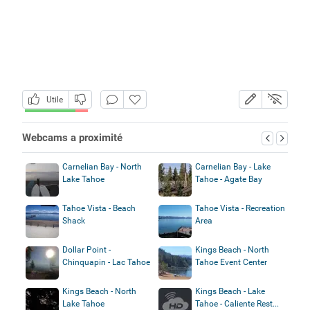
Utile
Webcams a proximité
Carnelian Bay - North
Carnelian Bay - Lake
Lake Tahoe
Tahoe - Agate Bay
Tahoe Vista - Beach
Tahoe Vista - Recreation
Shack
Area
Dollar Point -
Kings Beach - North
Chinquapin - Lac Tahoe
Tahoe Event Center
Kings Beach - North
Kings Beach - Lake
Lake Tahoe
Tahoe - Caliente Rest...