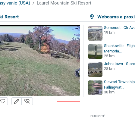
sylvanie (USA)
Laurel Mountain Ski Resort
ki Resort
Webcams a proxi
Somerset - Ctr Av
19 km
Shanksville - Fligh
Memoria...
25 km
Johnstown - Stone
28 km
Stewart Township -
Fallingwat...
38 km
PUBLICITÉ