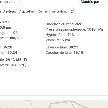
usion en direct
Ajoutée par
ue
À présent
Aujourd'hui
Demain
Après-dem.
28 °C
Direction du vent:
269 °
0.0 mm
Pression atmosphérique:
1019 hPa
uageuse:
0%
Hygrométrie:
71%
nt:
11 km/h
Visibilité:
5 km
l:
06:20
Lever de lune:
00:23
leil:
20:24
Coucher de lune:
16:15
le:
29 °C (85 °F)
le:
20 °C (68 °F)