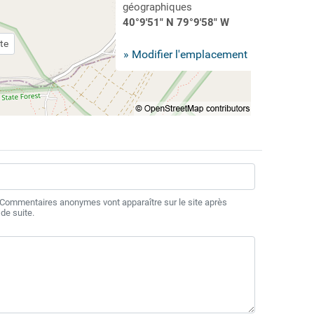
géographiques
40°9'51" N 79°9'58" W
te
» Modifier l'emplacement
 Commentaires anonymes vont apparaître sur le site après
de suite.