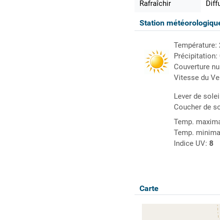
Rafraîchir
Diff
Station météorologiq
Température:
Précipitation:
Couverture n
Vitesse du Ve
Lever de solei
Coucher de so
Temp. maxima
Temp. minima
Indice UV:
8
Carte