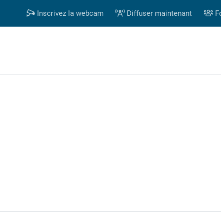
Inscrivez la webcam
Diffuser maintenant
F