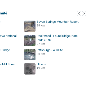
mité
e
Seven Springs Mountain Resort
19 km
t 93 National
Rockwood - Laurel Ridge State
Park XC Sk...
27 km
 Bridge
Pittsburgh - Wildlife
36 km
 Mill Run -
Hiboux
49 km