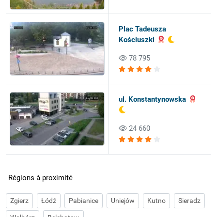
Plac Tadeusza
Kościuszki
78 795
ul. Konstantynowska
24 660
Régions à proximité
Zgierz
Łódź
Pabianice
Uniejów
Kutno
Sieradz