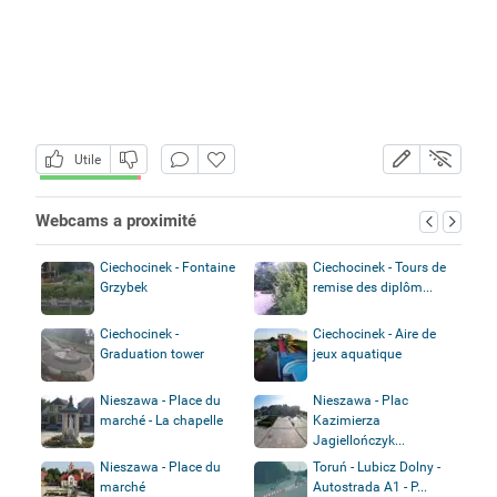
Utile
Webcams a proximité
Ciechocinek - Fontaine
Ciechocinek - Tours de
Grzybek
remise des diplôm...
Ciechocinek -
Ciechocinek - Aire de
Graduation tower
jeux aquatique
Nieszawa - Place du
Nieszawa - Plac
marché - La chapelle
Kazimierza
Jagiellończyk...
Nieszawa - Place du
Toruń - Lubicz Dolny -
marché
Autostrada A1 - P...