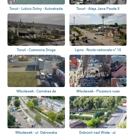
Toruń - Lubicz Dolny - Autostrada
Toruń - Aleja Jana Pawła II
A1 - P...
Toruń - Czerwona Droga
Lipno - Route nationale n° 10
Włocławek - Caméras de
Włocławek - Plusieurs vues
circulation
Włocławek - ul. Ostrowska
Dobrzyń nad Wisłą - ul.