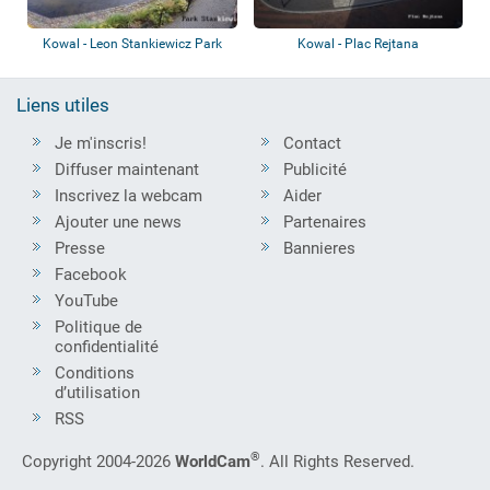
Kowal - Leon Stankiewicz Park
Kowal - Plac Rejtana
Liens utiles
Je m'inscris!
Contact
Diffuser maintenant
Publicité
Inscrivez la webcam
Aider
Ajouter une news
Partenaires
Presse
Bannieres
Facebook
YouTube
Politique de
confidentialité
Conditions
d’utilisation
RSS
®
Copyright 2004-2026
WorldCam
. All Rights Reserved.