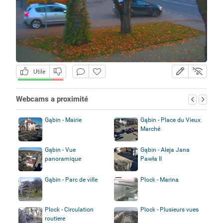
Utile
Webcams a proximité
Gąbin - Mairie
Gąbin - Place du Vieux
Marché
Gąbin - Vue
Gąbin - Aleja Jana
panoramique
Pawła II
Gąbin - Parc de ville
Plock - Marina
Plock - Circulation
Plock - Plusieurs vues
routiere