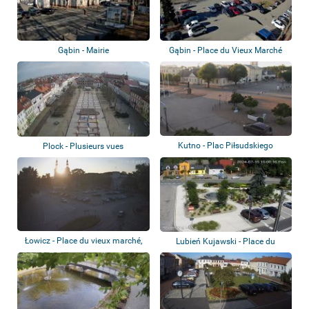
Gąbin - Mairie
Gąbin - Place du Vieux Marché
Kutno - Plac Piłsudskiego
Plock - Plusieurs vues
Łowicz - Place du vieux marché,
Lubień Kujawski - Place du
nouvelle...
marché