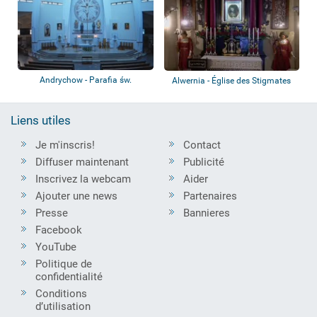
Andrychow - Parafia św.
Alwernia - Église des Stigmates
Stanisława
de Saint...
Liens utiles
Je m'inscris!
Contact
Diffuser maintenant
Publicité
Inscrivez la webcam
Aider
Ajouter une news
Partenaires
Presse
Bannieres
Facebook
YouTube
Politique de
confidentialité
Conditions
d’utilisation