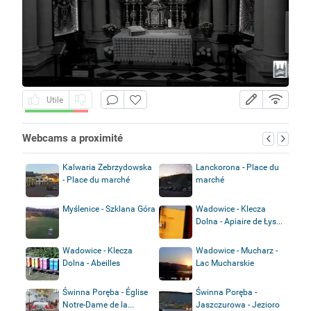
Utile
Webcams a proximité
Kalwaria Zebrzydowska
Lanckorona - Place du
- Place du marché
marché
Myślenice - Szklana Góra
Wadowice - Klecza
Dolna - Apiaire de Łys...
Wadowice - Klecza
Wadowice - Mucharz -
Dolna - Abeilles
Lac Mucharskie
Świnna Poręba - Église
Świnna Poręba -
Notre-Dame de la...
Jaszczurowa - Jezioro