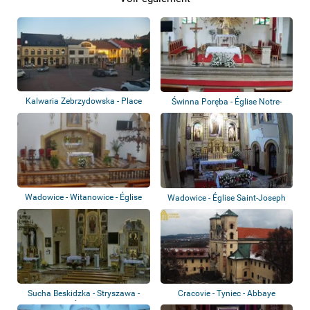
Kalwaria Zebrzydowska - Place
Świnna Poręba - Église Notre-
du marché
Dame de la...
Wadowice - Witanowice - Église
Wadowice - Église Saint-Joseph
Sucha Beskidzka - Stryszawa -
Cracovie - Tyniec - Abbaye
Église