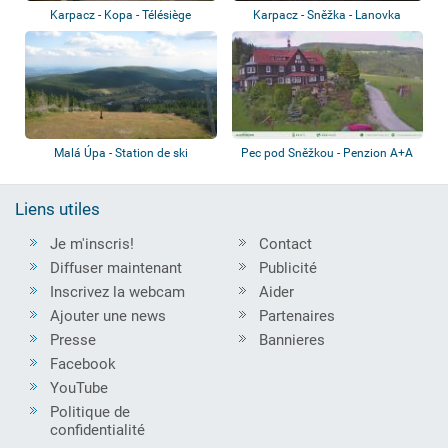
Karpacz - Kopa - Télésiège
Karpacz - Sněžka - Lanovka
Malá Úpa - Station de ski
Pec pod Sněžkou - Penzion A+A
Liens utiles
Je m'inscris!
Contact
Diffuser maintenant
Publicité
Inscrivez la webcam
Aider
Ajouter une news
Partenaires
Presse
Bannieres
Facebook
YouTube
Politique de
confidentialité