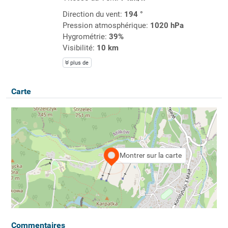
Direction du vent:
194 °
Pression atmosphérique:
1020 hPa
Hygrométrie:
39%
Visibilité:
10 km
plus de
Carte
Montrer sur la carte
Commentaires