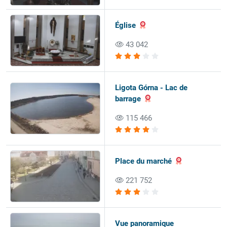
Église
43 042
Ligota Górna - Lac de
barrage
115 466
Place du marché
221 752
Vue panoramique