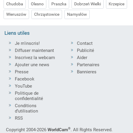
Chudoba
Olesno
Praszka
Dobrzeń Wielki
Krzepice
Wieruszów
Chrząstowice
Namysłów
Liens utiles
Je m'inscris!
Contact
Diffuser maintenant
Publicité
Inscrivez la webcam
Aider
Ajouter une news
Partenaires
Presse
Bannieres
Facebook
YouTube
Politique de
confidentialité
Conditions
d’utilisation
RSS
®
Copyright 2004-2026
WorldCam
. All Rights Reserved.