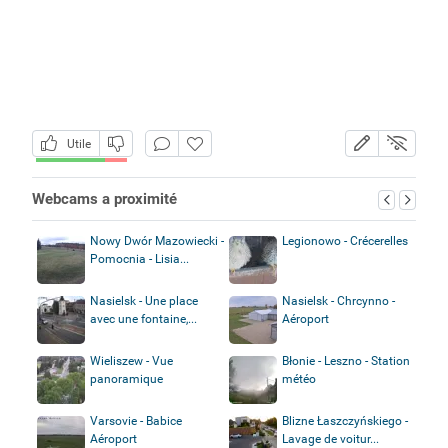
Utile
Webcams a proximité
Nowy Dwór Mazowiecki -
Legionowo - Crécerelles
Pomocnia - Lisia...
Nasielsk - Une place
Nasielsk - Chrcynno -
avec une fontaine,...
Aéroport
Wieliszew - Vue
Błonie - Leszno - Station
panoramique
météo
Varsovie - Babice
Blizne Łaszczyńskiego -
Aéroport
Lavage de voitur...