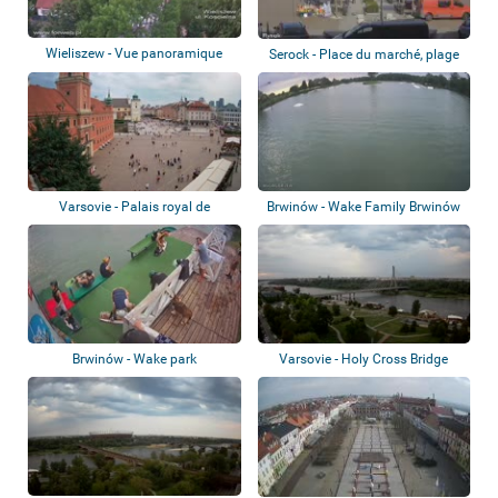
Wieliszew - Vue panoramique
Serock - Place du marché, plage
Varsovie - Palais royal de
Brwinów - Wake Family Brwinów
Varsovie
Brwinów - Wake park
Varsovie - Holy Cross Bridge