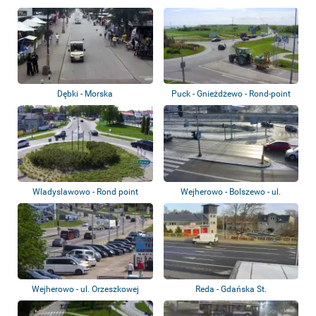
Dębki - Morska
Puck - Gnieżdżewo - Rond-point
Wladyslawowo - Rond point
Wejherowo - Bolszewo - ul.
Zamostna
Wejherowo - ul. Orzeszkowej
Reda - Gdańska St.