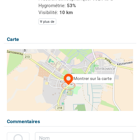
Hygrométrie:
53%
Visibilité:
10 km
plus de
Carte
Montrer sur la carte
Commentaires