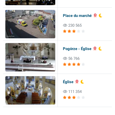
Place du marché
230 565
Pogórze - Église
56 766
Église
111 354