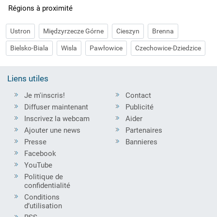
Régions à proximité
Ustron
Międzyrzecze Górne
Cieszyn
Brenna
Bielsko-Biala
Wisla
Pawłowice
Czechowice-Dziedzice
Liens utiles
Je m'inscris!
Contact
Diffuser maintenant
Publicité
Inscrivez la webcam
Aider
Ajouter une news
Partenaires
Presse
Bannieres
Facebook
YouTube
Politique de
confidentialité
Conditions
d’utilisation