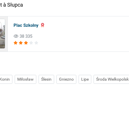
 à Słupca
Plac Szkolny
38 335
Konin
Miłosław
Ślesin
Gniezno
Lipe
Środa Wielkopols