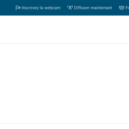
Inscrivez la webcam
Diffuser maintenant
F