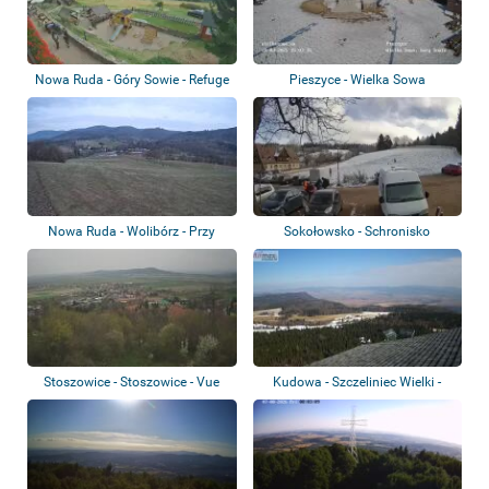
Nowa Ruda - Góry Sowie - Refuge
Pieszyce - Wielka Sowa
de monta...
Nowa Ruda - Wolibórz - Przy
Sokołowsko - Schronisko
Górze
Andrzejówka
Stoszowice - Stoszowice - Vue
Kudowa - Szczeliniec Wielki -
panoramiqu...
Góry Stoło...