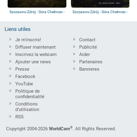
Szczawno-Zdrój - Góra Chełmiec -
Szczawno-Zdrój - Góra Chełmiec -
Wałbrzy...
Szczawn...
Liens utiles
Je m'inscris!
Contact
Diffuser maintenant
Publicité
Inscrivez la webcam
Aider
Ajouter une news
Partenaires
Presse
Bannieres
Facebook
YouTube
Politique de
confidentialité
Conditions
d’utilisation
RSS
®
Copyright 2004-2026
WorldCam
. All Rights Reserved.