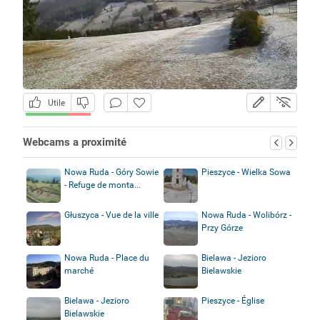
Utile
Webcams a proximité
Nowa Ruda - Góry Sowie
Pieszyce - Wielka Sowa
- Refuge de monta...
Głuszyca - Vue de la ville
Nowa Ruda - Wolibórz -
Przy Górze
Nowa Ruda - Place du
Bielawa - Jezioro
marché
Bielawskie
Bielawa - Jezioro
Pieszyce - Église
Bielawskie