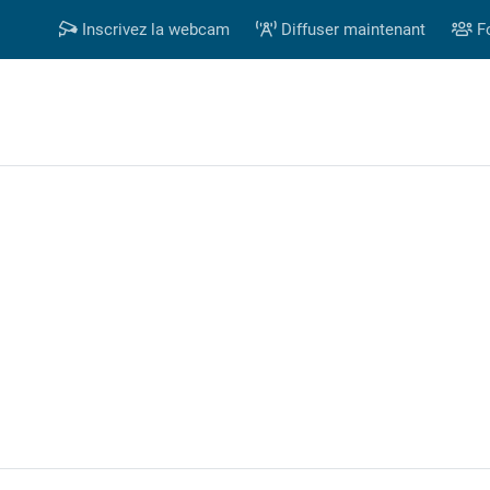
Inscrivez la webcam
Diffuser maintenant
F