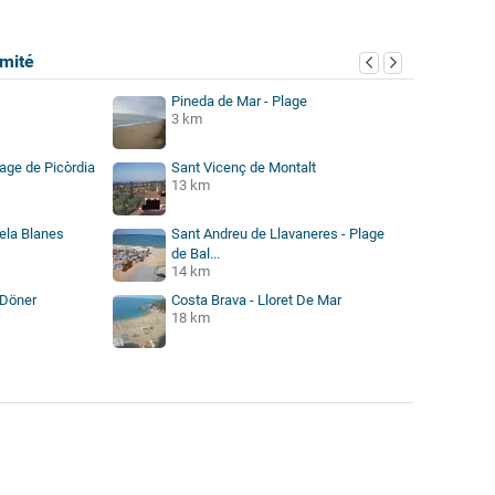
mité
Pineda de Mar - Plage
3 km
age de Picòrdia
Sant Vicenç de Montalt
13 km
Vela Blanes
Sant Andreu de Llavaneres - Plage
de Bal...
14 km
 Döner
Costa Brava - Lloret De Mar
18 km