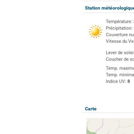
Station météorologiq
Température:
Précipitation:
Couverture n
Vitesse du Ve
Lever de solei
Coucher de so
Temp. maxima
Temp. minima
Indice UV:
8
Carte