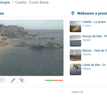
alogne
Calella - Costa Brava
ava
Webcams a proxi
Calella - Le phare
<1 km
Arenys de Mar - Pl
10 km
Blanes - Club de 
13 km
Lloret de Mar - Dr.
18 km
PUBLICITÉ