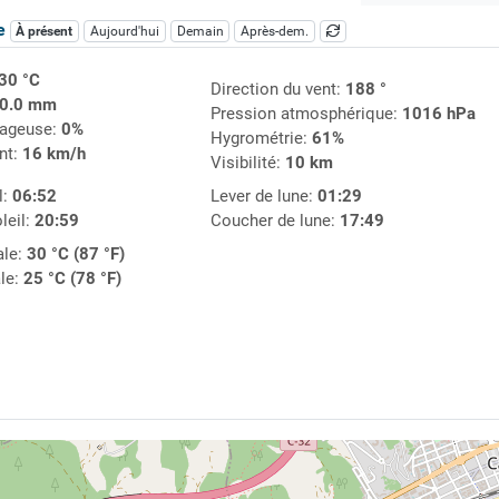
ue
À présent
Aujourd'hui
Demain
Après-dem.
30 °C
Direction du vent:
188 °
0.0 mm
Pression atmosphérique:
1016 hPa
uageuse:
0%
Hygrométrie:
61%
nt:
16 km/h
Visibilité:
10 km
l:
06:52
Lever de lune:
01:29
leil:
20:59
Coucher de lune:
17:49
le:
30 °C (87 °F)
le:
25 °C (78 °F)