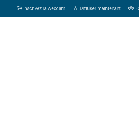
Inscrivez la webcam
Diffuser maintenant
F