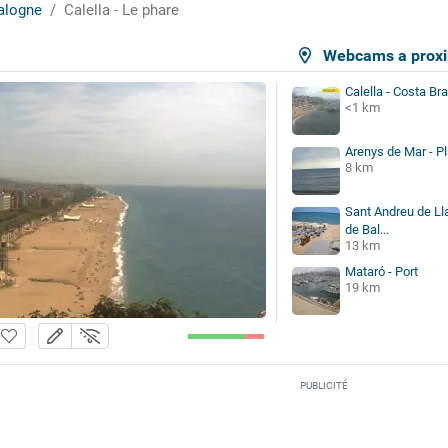
alogne
Calella - Le phare
Webcams a proxi
Calella - Costa Br
<1 km
Arenys de Mar - Pl
8 km
Sant Andreu de Ll
de Bal...
13 km
Mataró - Port
19 km
PUBLICITÉ