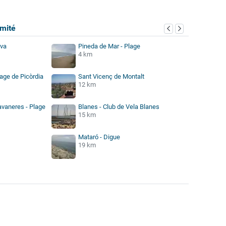
mité
ava
Pineda de Mar - Plage
4 km
age de Picòrdia
Sant Vicenç de Montalt
12 km
avaneres - Plage
Blanes - Club de Vela Blanes
15 km
Mataró - Digue
19 km