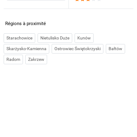
Régions à proximité
Starachowice
Nietulisko Duże
Kunów
Skarżysko-Kamienna
Ostrowiec Świętokrzyski
Bałtów
Radom
Zakrzew